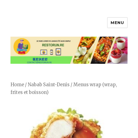
MENU
Restorun 4.0, votre plateforme
de livraison de courses et repas !
😋
Home
/
Nabab Saint-Denis
/ Menus wrap (wrap,
frites et boisson)