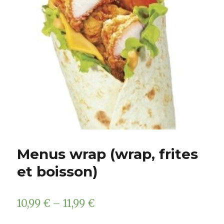
Menus wrap (wrap, frites
et boisson)
10,99
€
–
11,99
€