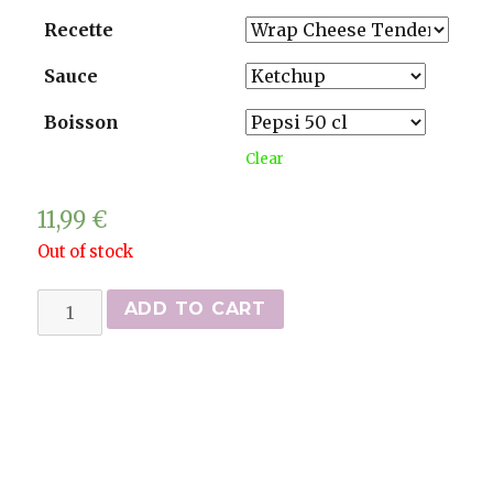
Recette
Sauce
Boisson
Clear
11,99
€
Out of stock
Menus
ADD TO CART
wrap
(wrap,
frites
et
boisson)
quantity