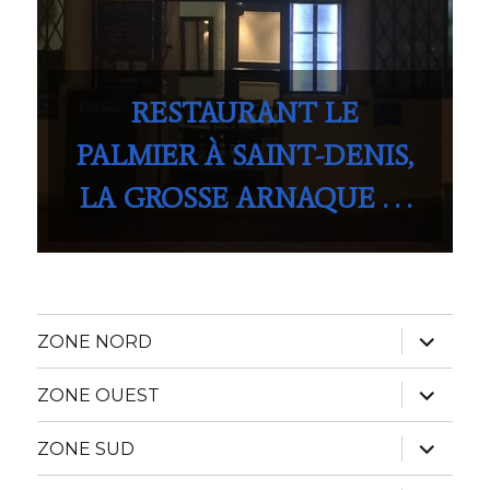
RESTAURANT LE
PALMIER À SAINT-DENIS,
LA GROSSE ARNAQUE . . .
ouvrir
ZONE NORD
le
sous-
menu
ouvrir
ZONE OUEST
le
sous-
menu
ouvrir
ZONE SUD
le
sous-