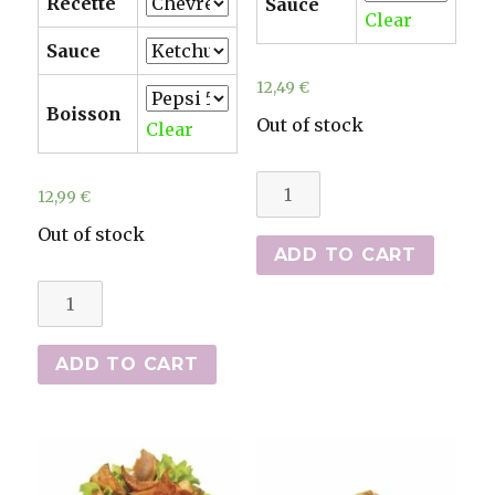
Recette
Sauce
Clear
Sauce
12,49
€
Boisson
Out of stock
Clear
Maxi
12,99
€
kebabs
Out of stock
quantity
ADD TO CART
Menus
kebab
(sandwich,
ADD TO CART
frites
et
boisson)
quantity