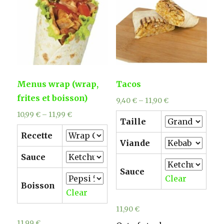
Menus wrap (wrap,
Tacos
frites et boisson)
9,40
€
–
11,90
€
10,99
€
–
11,99
€
Taille
Recette
Viande
Sauce
Sauce
Clear
Boisson
Clear
11,90
€
11,99
€