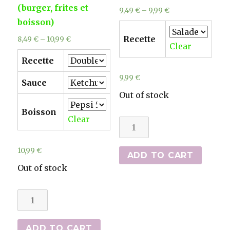
(burger, frites et
9,49
€
–
9,99
€
boisson)
Recette
8,49
€
–
10,99
€
Clear
Recette
9,99
€
Sauce
Out of stock
Boisson
Clear
Salades
quantity
10,99
€
ADD TO CART
Out of stock
Menus
burger
(burger,
ADD TO CART