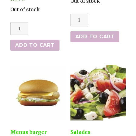
Out of stock
Out of stock
Tacos
Menus
quantity
wrap
ADD TO CART
(wrap,
ADD TO CART
frites
et
boisson)
quantity
Menus burger
Salades