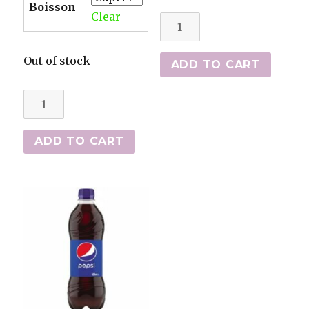
Boisson
Clear
Snacks
quantity
Out of stock
ADD TO CART
Menu
P'tit
Nabab
ADD TO CART
(plat,
frites
et
boisson)
quantity