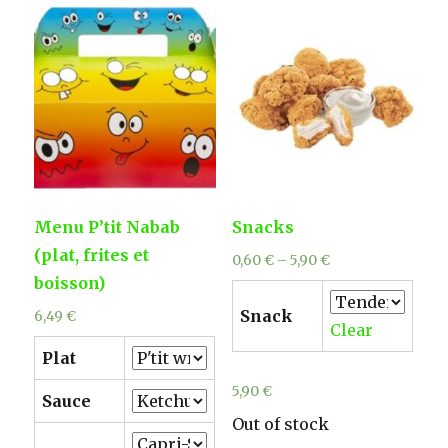
Menu P’tit Nabab
Snacks
(plat, frites et
0,60
€
–
5,90
€
boisson)
Snack
6,49
€
Clear
Plat
5,90
€
Sauce
Out of stock