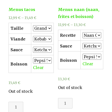
Menus tacos
Menus naan (naan,
frites et boisson)
12,99
€
–
15,49
€
11,99
€
–
13,30
€
Taille
Recette
Viande
Sauce
Sauce
Boisson
Clear
Boisson
Clear
13,30
€
15,49
€
Out of stock
Out of stock
Menus
Menus
naan
tacos