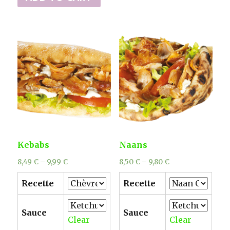
frites
et
boisson)
quantity
Kebabs
Naans
8,49
€
–
9,99
€
8,50
€
–
9,80
€
Recette
Recette
Sauce
Sauce
Clear
Clear