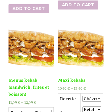
(naan,
ADD TO CART
quantity
ADD TO CART
frites
et
boisson)
quantity
Menus kebab
Maxi kebabs
(sandwich, frites et
10,49
€
–
12,49
€
boisson)
Recette
11,99
€
–
12,99
€