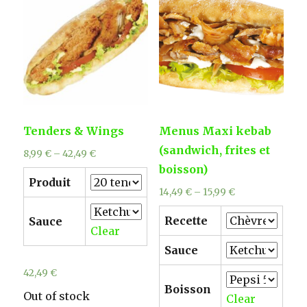
Tenders & Wings
Menus Maxi kebab
(sandwich, frites et
8,99
€
–
42,49
€
boisson)
Produit
14,49
€
–
15,99
€
Recette
Sauce
Clear
Sauce
42,49
€
Boisson
Out of stock
Clear