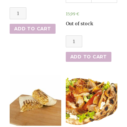
Tenders
15,99
€
&
Out of stock
Wings
ADD TO CART
quantity
Menus
Maxi
kebab
ADD TO CART
(sandwich,
frites
et
boisson)
quantity