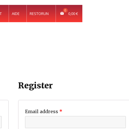
T
AIDE
RESTORUN
0,00
€
Register
Email address
*