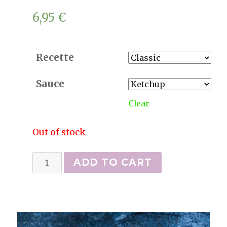
6,95
€
Recette
Sauce
Clear
Out of stock
Burgers
ADD TO CART
(avec
cheddar,
tomate
et