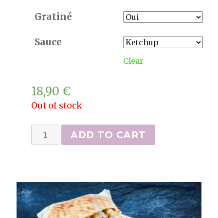
Gratiné
Sauce
Clear
18,90
€
Out of stock
Mega
ADD TO CART
Tacos
(double
taille)
quantity