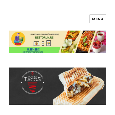
MENU
Restorun 4.0, votre plateforme
de livraison de courses et repas !
😋