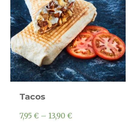
Tacos
7,95
€
–
13,90
€