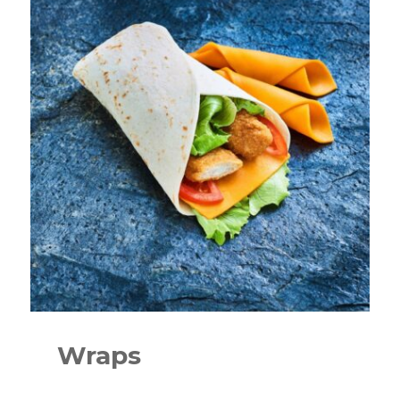
laitue)
quantity
Wraps