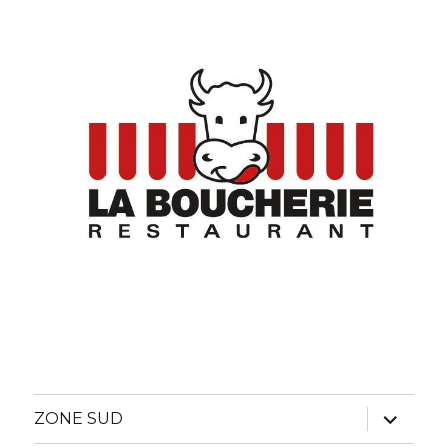
ouvrir
ZONE SUD
le
sous-