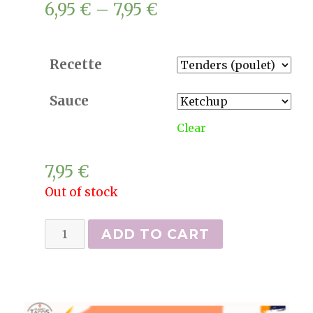
6,95
€
–
7,95
€
Recette
Sauce
Clear
7,95
€
Out of stock
Wraps
ADD TO CART
quantity