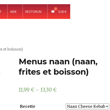
T
AIDE
RESTORUN
0,00
€
s et boisson)
Menus naan (naan,
frites et boisson)
11,99
€
–
13,30
€
Recette