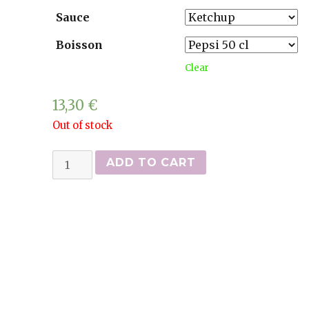
Sauce
Boisson
Clear
13,30
€
Out of stock
Menus
ADD TO CART
naan
(naan,
frites
et
boisson)
quantity