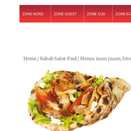
ZONE NORD
ZONE OUEST
ZONE SUD
ZONE ES
Home
/
Nabab Saint-Paul
/ Menus naan (naan, frite