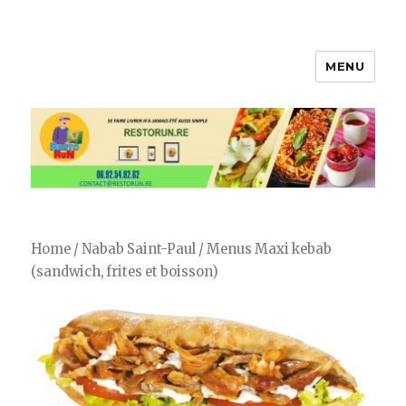
MENU
Restorun 4.0, votre plateforme
de livraison de courses et repas !
😋
Home
/
Nabab Saint-Paul
/ Menus Maxi kebab
(sandwich, frites et boisson)