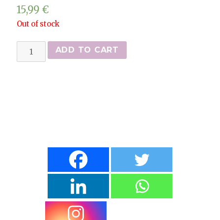
15,99
€
Out of stock
Menus
ADD TO CART
Maxi
kebab
(sandwich,
frites
et
boisson)
quantity