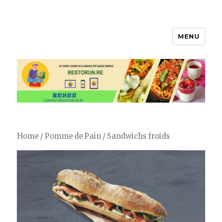
MENU
Restorun 4.0, votre plateforme
de livraison de courses et repas !
😋
Home
/
Pomme de Pain
/ Sandwichs froids