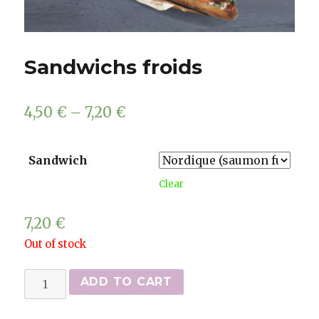
Sandwichs froids
4,50
€
–
7,20
€
Sandwich
Clear
7,20
€
Out of stock
Sandwichs
ADD TO CART
froids
quantity