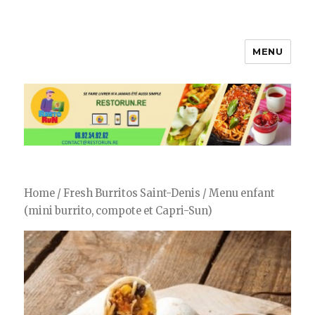
MENU
Restorun 4.0, votre plateforme
de livraison de courses et repas !
😋
Home
/
Fresh Burritos Saint-Denis
/ Menu enfant
(mini burrito, compote et Capri-Sun)