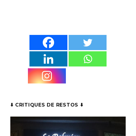
compote
et
Capri-
Sun)
quantity
⬇️ CRITIQUES DE RESTOS ⬇️