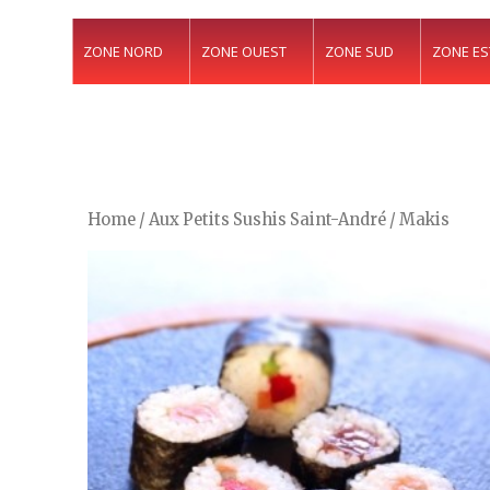
ZONE NORD
ZONE OUEST
ZONE SUD
ZONE ES
Home
/
Aux Petits Sushis Saint-André
/ Makis