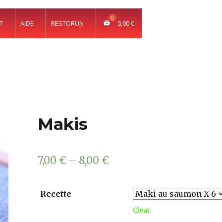
T
AIDE
RESTORUN
0,00
€
Makis
7,00
€
–
8,00
€
Recette
Clear